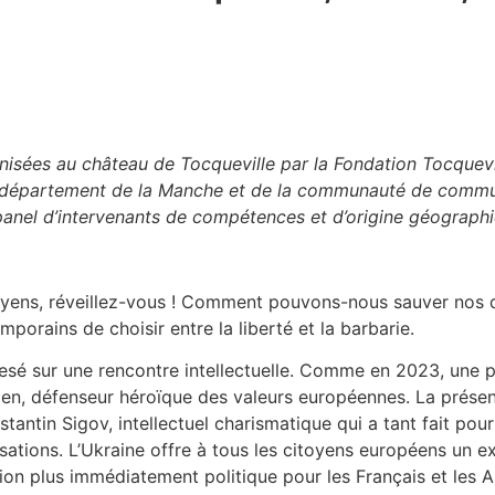
isées au château de Tocqueville par la Fondation Tocquevill
 du département de la Manche et de la communauté de commu
 panel d’intervenants de compétences et d’origine géographiq
itoyens, réveillez-vous ! Comment pouvons-nous sauver nos dé
porains de choisir entre la liberté et la barbarie.
sé sur une rencontre intellectuelle. Comme en 2023, une pl
en, défenseur héroïque des valeurs européennes. La présen
tantin Sigov, intellectuel charismatique qui a tant fait po
rsations. L’Ukraine offre à tous les citoyens européens un 
ion plus immédiatement politique pour les Français et les A