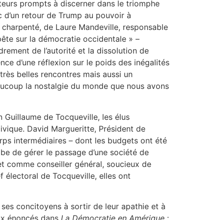
ateurs prompts à discerner dans le triomphe
c d’un retour de Trump au pouvoir à
ent charpenté, de Laure Mandeville, responsable
mpête sur la démocratie occidentale » –
drement de l’autorité et la dissolution de
nce d’une réflexion sur le poids des inégalités
très belles rencontres mais aussi un
beaucoup la nostalgie du monde que nous avons
 Guillaume de Tocqueville, les élus
ivique. David Margueritte, Président de
orps intermédiaires – dont les budgets ont été
mbe de gérer le passage d’une société de
 et comme conseiller général, soucieux de
 électoral de Tocqueville, elles ont
ses concitoyens à sortir de leur apathie et à
eux énoncés dans
La Démocratie en Amérique
: