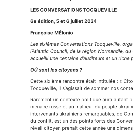
LES CONVERSATIONS TOCQUEVILLE
6
e
édition, 5 et 6 juillet 2024
Françoise MÉlonio
Les sixièmes Conversations Tocqueville, organ
l’Atlantic Council, de la région Normandie,
accueilli une centaine d’auditeurs et un riche
O
Ù
sont les citoyens ?
Cette sixième rencontre était intitulée : « C
Tocqueville, il s’agissait de sommer nos contem
Rarement un contexte politique aura autant pe
menace russe et au malheur du peuple ukraini
intervenants ukrainiens remarquables, de Cons
du conflit, est un des points forts des Conve
réveil citoyen prenait cette année une dimens