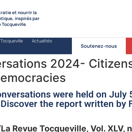
atie et nourrir la
ntique, inspirés par
de Tocqueville
 Tocqueville
Actualités
Soutenez-nous
rsations 2024- Citizen
democracies
nversations were held on July 5
Discover the report written by 
La Revue Tocqueville, Vol. XLV, n