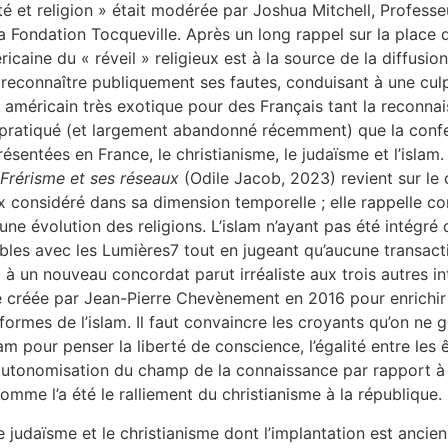
té et religion » était modérée par Joshua Mitchell, Professeu
 Fondation Tocqueville. Après un long rappel sur la place d
ricaine du « réveil » religieux est à la source de la diffusi
 reconnaître publiquement ses fautes, conduisant à une cul
 américain très exotique pour des Français tant la reconnais
’a pratiqué (et largement abandonné récemment) que la confe
eprésentées en France, le christianisme, le judaïsme et l’isl
 Frérisme et ses réseaux
(Odile Jacob, 2023) revient sur le 
ieux considéré dans sa dimension temporelle ; elle rappelle
une évolution des religions. L’islam n’ayant pas été intégré 
es avec les Lumières7 tout en jugeant qu’aucune transaction
 un nouveau concordat parut irréaliste aux trois autres in
e créée par Jean-Pierre Chevènement en 2016 pour enrichir 
formes de l’islam. Il faut convaincre les croyants qu’on ne 
lam pour penser la liberté de conscience, l’égalité entre les 
l’autonomisation du champ de la connaissance par rapport à la
mme l’a été le ralliement du christianisme à la république.
 judaïsme et le christianisme dont l’implantation est ancien