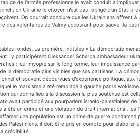
apide de l’armée professionnelle avait conduit à impliquer to
onnel ; en Ukraine le citoyen n’est pas l’obligé d’un État-prov
 reçoivent. On pourrait conclure que les Ukrainiens offrent
re des volontaires de Valmy accourant pour sauver la patri
tables rondes. La première, intitulée « La démocratie menac
int
; y participèrent Oleksander Scherba ambassadeur ukrai
raties : leur myopie sur le long terme, leur impuissance p
 de la démocratie plus visibles que ses partisans. La démocra
ionnel et souvent dépourvues d’expérience politique, aux r
s lequel le marxisme a été remplacé à gauche par le wokism
tion qui donna lieu à la discussion la plus soutenue est cell
te avait participé aux pourparlers israélo-palestiniens de
re a été un crime et une violation du droit international, les
s affamer une population est un crime de guerre condamné par
 des Palestiniens, il doit être pris en compte pour élaborer 
a crédibilité.