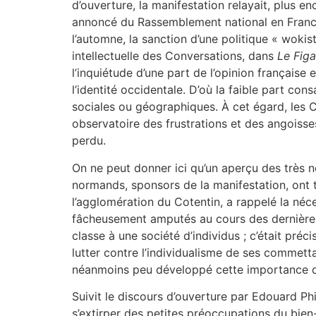
d’ouverture, la manifestation relayait, plus 
annoncé du Rassemblement national en France 
l’automne, la sanction d’une politique « wokis
intellectuelle des Conversations, dans
Le
Figa
l’inquiétude d’une part de l’opinion française 
l’identité occidentale. D’où la faible part co
sociales ou géographiques. À cet égard, les C
observatoire des frustrations et des angoiss
perdu.
On ne peut donner ici qu’un aperçu des très n
normands, sponsors de la manifestation, ont 
l’agglomération du Cotentin, a rappelé la néce
fâcheusement amputés au cours des dernières 
classe à une société d’individus ; c’était pr
lutter contre l’individualisme de ses commetta
néanmoins peu développé cette importance de 
Suivit le discours d’ouverture par Edouard Phi
s’extirper des petites préoccupations du bie