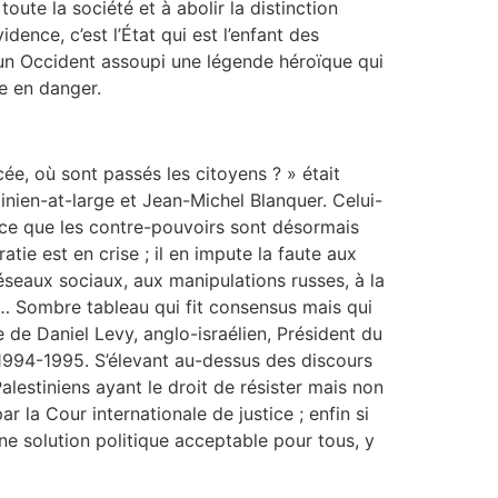
ute la société et à abolir la distinction
idence, c’est l’État qui est l’enfant des
 à un Occident assoupi une légende héroïque qui
e en danger.
ée, où sont passés les citoyens ? » était
nien-at-large et Jean-Michel Blanquer. Celui-
arce que les contre-pouvoirs sont désormais
tie est en crise ; il en impute la faute aux
éseaux sociaux, aux manipulations russes, à la
e… Sombre tableau qui fit consensus mais qui
e de Daniel Levy, anglo-israélien, Président du
 1994-1995. S’élevant au-dessus des discours
 Palestiniens ayant le droit de résister mais non
 la Cour internationale de justice ; enfin si
une solution politique acceptable pour tous, y