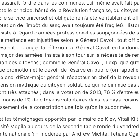
 assurait l’ordre dans les communes. Lui-même avait fait pa
cte le principe, hérité de la Révolution française, du citoy
; le service universel et obligatoire n’a été véritablement ef
ation de l’impôt du sang avait toujours été fragile6. Histor
siste à l’égard d’armées professionnelles soupçonnées de 
te méfiance est injustifiée selon le Général Cavoli, tout o
devaient prolonger la réflexion du Général Cavoli en lui don
-major des armées, insista à son tour sur la nécessité de re
ation des citoyens ; comme le Général Cavoli, il expliqua qu’
e promotion et le devoir de réserve en public (on rappellera
olonel d’État-major général, rédacteur en chef de la revue m
imension mythique du citoyen-soldat, ce qui ne diminue pas s
sont très attachés ; dans la votation de 2013, 76 % d’entre 
s moins de 1% de citoyens volontaires dans les pays voisins.
blissement de la conscription une fois qu’on l’a supprimée.
et les témoignages apportés par le maire de Kiev, Vitali Klit
rsité Mogila au cours de la seconde table ronde du vendredi
écurité nationale ? » modérée par Andrew Michta. Tetiana Og