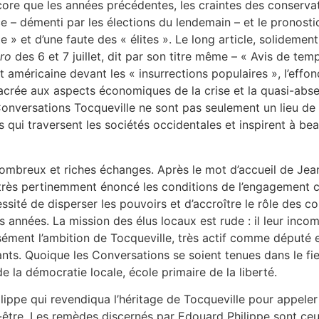
encore que les années précédentes, les craintes des conserv
– démenti par les élections du lendemain – et le pronosti
te » et d’une faute des « élites ». Le long article, solidem
ro
des 6 et 7 juillet, dit par son titre même – « Avis de te
et américaine devant les « insurrections populaires », l’effon
nsacrée aux aspects économiques de la crise et la quasi-abse
onversations Tocqueville ne sont pas seulement un lieu de 
es qui traversent les sociétés occidentales et inspirent à 
ombreux et riches échanges. Après le mot d’accueil de Jean
très pertinemment énoncé les conditions de l’engagement c
ssité de disperser les pouvoirs et d’accroître le rôle des c
années. La mission des élus locaux est rude : il leur inco
écisément l’ambition de Tocqueville, très actif comme député
nts. Quoique les Conversations se soient tenues dans le fief
la démocratie locale, école primaire de la liberté.
lippe qui revendiqua l’héritage de Tocqueville pour appeler 
n-être. Les remèdes discernés par Edouard Philippe sont c