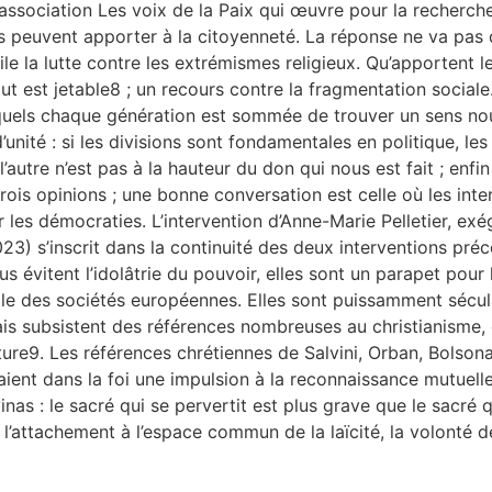
’association Les voix de la Paix qui œuvre pour la recherc
 peuvent apporter à la citoyenneté. La réponse ne va pas de
le la lutte contre les extrémismes religieux. Qu’apportent le
t est jetable8 ; un recours contre la fragmentation sociale.
quels chaque génération est sommée de trouver un sens nouv
d’unité : si les divisions sont fondamentales en politique, les 
re n’est pas à la hauteur du don qui nous est fait ; enfin la
 trois opinions ; une bonne conversation est celle où les i
 les démocraties. L’intervention d’Anne-Marie Pelletier, exé
023) s’inscrit dans la continuité des deux interventions p
us évitent l’idolâtrie du pouvoir, elles sont un parapet pour l
elle des sociétés européennes. Elles sont puissamment sécul
mais subsistent des références nombreuses au christianisme
eture9. Les références chrétiennes de Salvini, Orban, Bolso
nt dans la foi une impulsion à la reconnaissance mutuelle 
inas : le sacré qui se pervertit est plus grave que le sacré
 l’attachement à l’espace commun de la laïcité, la volonté d