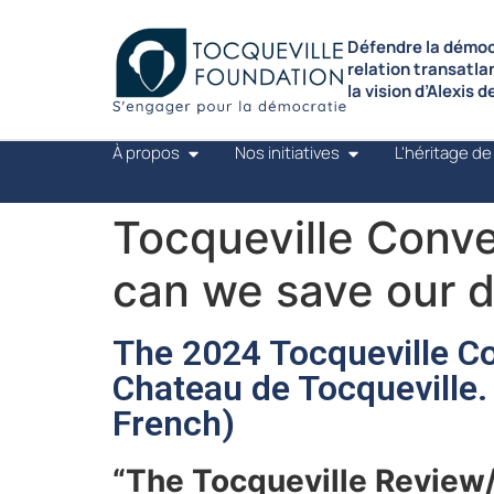
Défendre la démocr
relation transatla
la vision d’Alexis 
À propos
Nos initiatives
L'héritage de
Tocqueville Conve
can we save our 
The 2024 Tocqueville Co
Chateau de Tocqueville. 
French)
“The Tocqueville Review/