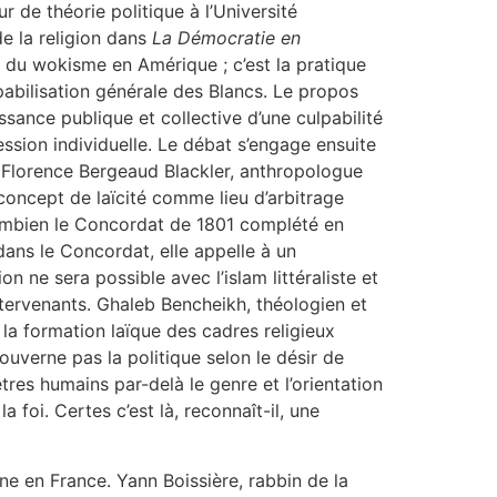
r de théorie politique à l’Université
e la religion dans
La Démocratie en
on du wokisme en Amérique ; c’est la pratique
pabilisation générale des Blancs. Le propos
sance publique et collective d’une culpabilité
ssion individuelle. Le débat s’engage ensuite
am. Florence Bergeaud Blackler, anthropologue
concept de laïcité comme lieu d’arbitrage
 combien le Concordat de 1801 complété en
dans le Concordat, elle appelle à un
 ne sera possible avec l’islam littéraliste et
tervenants. Ghaleb Bencheikh, théologien et
la formation laïque des cadres religieux
gouverne pas la politique selon le désir de
êtres humains par-delà le genre et l’orientation
 foi. Certes c’est là, reconnaît-il, une
ne en France. Yann Boissière, rabbin de la