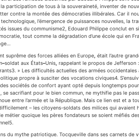
 la participation de tous à la souveraineté, inventer de nouv
tter contre la montée des démocraties illibérales. Car il nou
technologique, l’émergence de puissances nouvelles, la tra
és issues du communisme2, Edouard Philippe conclut en sig
cratie, tout comme la dégradation d’une école qui en Fran
rage…
t suprême des forces alliées en Europe
,
était l’autre grand
n
–
soldat aux États
–
Unis
,
rappelant le propos de Jefferson :
rants3. » Les difficultés actuelles des armées occidentales 
litique propre à susciter des vocations civiques4. S’ensuivi
ns des sociétés de confort ayant opté depuis longtemps pour
 se sacrifiant pour le bien commun, ne mythifie pas le passé
e noue entre l’armée et la République. Mais ce lien est et a t
fficilement – les citoyens-soldats des milices qui avaient 
de métier quoique les pères fondateurs se soient méfiés de
nnel5.
ns du mythe patriotique. Tocqueville dans ses carnets de v