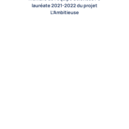
lauréate 2021-2022 du projet
L’Ambitieuse
À propos
L'héritage de Tocqueville
Actualités
Soutenez-nous
Contactez-nous