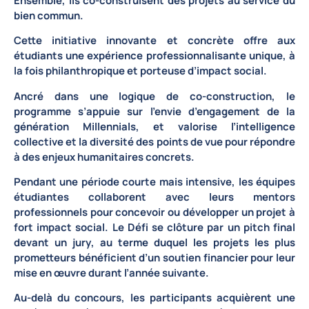
Ensemble, ils
co-construisent des projets au service du
bien commun
.
Cette initiative innovante et concrète offre aux
étudiants une
expérience professionnalisante unique
, à
la fois
philanthropique
et
porteuse d’impact social
.
Ancré dans une logique de
co-construction
, le
programme s’appuie sur
l’envie d’engagement de la
génération Millennials
, et valorise
l’intelligence
collective
et la
diversité des points de vue
pour répondre
à des enjeux humanitaires concrets.
Pendant une période courte mais intensive, les équipes
étudiantes collaborent avec leurs mentors
professionnels pour
concevoir ou développer un projet à
fort impact social
. Le Défi se clôture par un
pitch final
devant un jury
, au terme duquel les projets les plus
prometteurs bénéficient
d’un soutien financier pour leur
mise en œuvre durant l’année suivante
.
Au-delà du concours, les participants acquièrent une