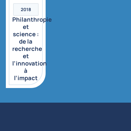
2018
Philanthropie
et
science :
de la
recherche
et
l’innovation
à
l’impact