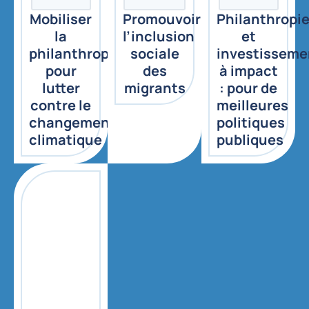
Mobiliser
Promouvoir
Philanthropi
la
l’inclusion
et
philanthropie
sociale
investisseme
pour
des
à impact
lutter
migrants
: pour de
contre le
meilleures
changement
politiques
climatique
publiques