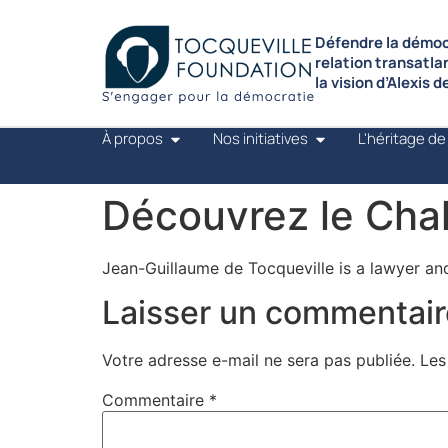
Défendre la démocr
relation transatla
la vision d’Alexis 
À propos
Nos initiatives
L'héritage de
Découvrez le Chal
Jean-Guillaume de Tocqueville is a lawyer and
Laisser un commentair
Votre adresse e-mail ne sera pas publiée.
Les
Commentaire
*