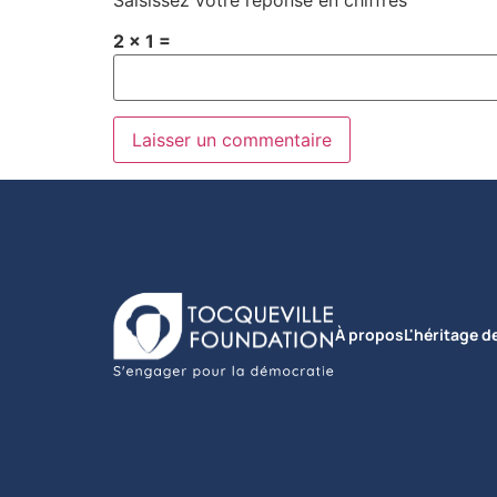
2 × 1 =
À propos
L'héritage d