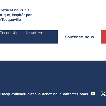
atie et nourrir la
ntique, inspirés par
de Tocqueville
 Tocqueville
Actualités
Soutenez-nous
e Tocqueville
Actualités
Soutenez-nous
Contactez-nous