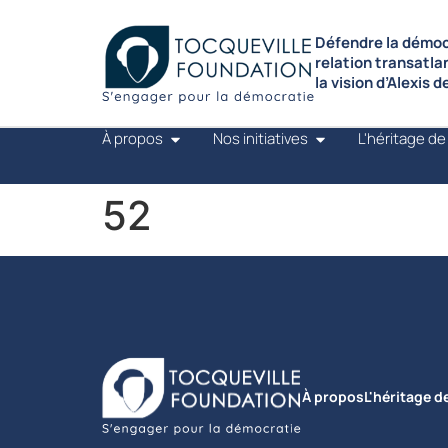
Défendre la démocr
relation transatla
la vision d’Alexis 
À propos
Nos initiatives
L'héritage de
52
À propos
L'héritage d