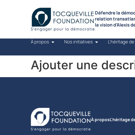
Défendre la démocr
relation transatla
la vision d’Alexis 
À propos
Nos initiatives
L'héritage de
Ajouter une descri
À propos
L'héritage d