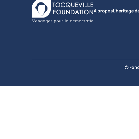
À propos
L'héritage d
© Fond