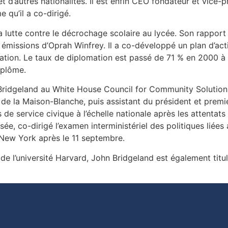
 et d’autres nationalités. Il est enfin CEO fondateur et vice
 qu’il a co-dirigé.
la lutte contre le décrochage scolaire au lycée. Son rappor
 émissions d’Oprah Winfrey. Il a co-développé un plan d’act
tion. Le taux de diplomation est passé de 71 % en 2000 à 8
iplôme.
idgeland au White House Council for Community Solutions.
e la Maison-Blanche, puis assistant du président et premie
e service civique à l’échelle nationale après les attentats 
sée, co-dirigé l’examen interministériel des politiques liée
de New York après le 11 septembre.
 l’université Harvard, John Bridgeland est également titulai