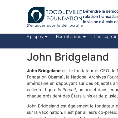
Défendre la démocr
relation transatla
la vision d’Alexis 
À propos
Nos initiatives
L'héritage de
John Bridgeland
John Bridgeland
est le fondateur et CEO de M
Fondation Obama), la National Archives Founda
américaine en s’appuyant sur des objectifs am
celles-ci figure
In Pursuit
, un projet dans lequ
chaque président des États-Unis et de plusieu
John Bridgeland est également le fondateur e
sur la vaccination. Il est par ailleurs co-prés