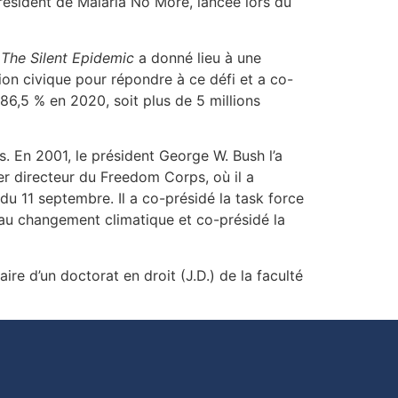
-président de Malaria No More, lancée lors du
t
The Silent Epidemic
a donné lieu à une
ion civique pour répondre à ce défi et a co-
6,5 % en 2020, soit plus de 5 millions
 En 2001, le président George W. Bush l’a
r directeur du Freedom Corps, où il a
du 11 septembre. Il a co-présidé la task force
s au changement climatique et co-présidé la
re d’un doctorat en droit (J.D.) de la faculté