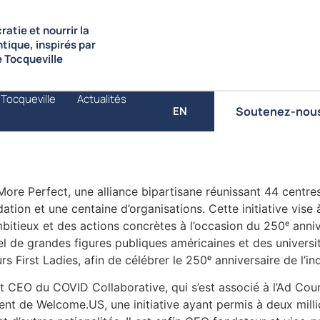
atie et nourrir la
ntique, inspirés par
de Tocqueville
 Tocqueville
Actualités
Soutenez-nou
EN
ore Perfect, une alliance bipartisane réunissant 44 centre
tion et une centaine d’organisations. Cette initiative vise
bitieux et des actions concrètes à l’occasion du 250ᵉ anniv
el de grandes figures publiques américaines et des universi
rs First Ladies, afin de célébrer le 250ᵉ anniversaire de l’
t CEO du COVID Collaborative, qui s’est associé à l’Ad Co
ident de Welcome.US, une initiative ayant permis à deux milli