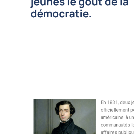
jeunes le goût de la
démocratie.
En 1831, deux j
officiellement p
américaine. à u
communautés loc
affaires publiq