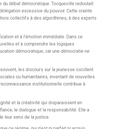
ture du débat démocratique. Tocqueville redoutait
 délégation excessive du pouvoir. Cette crainte
choix collectifs à des algorithmes, à des experts
fication et à l’émotion immédiate. Dans ce
nouvelles et à comprendre les logiques
éducation démocratique, car une démocratie ne
 souvent, les discours sur la jeunesse oscillent
ociales ou humanitaires, inventant de nouvelles
econnaissance institutionnelle contribue à
gnité et la créativité qui disparaissent en
fiance, le dialogue et la responsabilité. Elle a
e leur sens de la justice.
e ce régime, qui n’est ni parfait ni acquis,