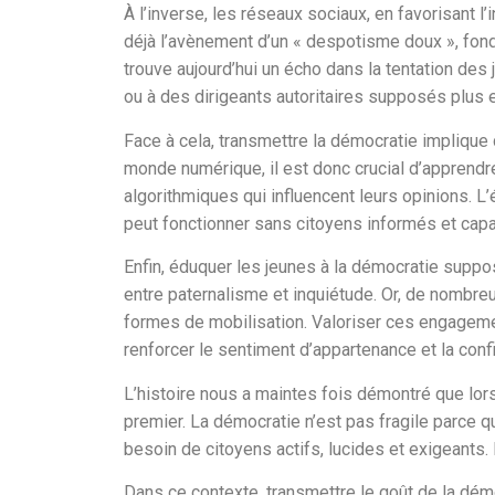
À l’inverse, les réseaux sociaux, en favorisant l’
déjà l’avènement d’un « despotisme doux », fondé
trouve aujourd’hui un écho dans la tentation des
ou à des dirigeants autoritaires supposés plus e
Face à cela, transmettre la démocratie implique 
monde numérique, il est donc crucial d’apprendre
algorithmiques qui influencent leurs opinions. L
peut fonctionner sans citoyens informés et cap
Enfin, éduquer les jeunes à la démocratie suppos
entre paternalisme et inquiétude. Or, de nombre
formes de mobilisation. Valoriser ces engagemen
renforcer le sentiment d’appartenance et la confi
L’histoire nous a maintes fois démontré que lorsq
premier. La démocratie n’est pas fragile parce qu’
besoin de citoyens actifs, lucides et exigeants. 
Dans ce contexte, transmettre le goût de la démo