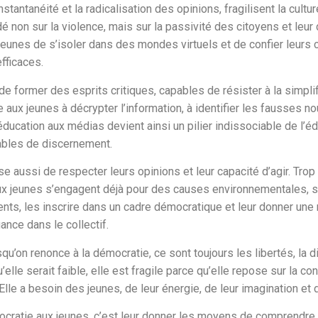
instantanéité et la radicalisation des opinions, fragilisent la cul
 non sur la violence, mais sur la passivité des citoyens et leur
 jeunes de s’isoler dans des mondes virtuels et de confier leurs 
fficaces.
de former des esprits critiques, capables de résister à la simpli
 aux jeunes à décrypter l’information, à identifier les fausses 
’éducation aux médias devient ainsi un pilier indissociable de l’
ables de discernement.
e aussi de respecter leurs opinions et leur capacité d’agir. Trop
ux jeunes s’engagent déjà pour des causes environnementales, s
ts, les inscrire dans un cadre démocratique et leur donner une r
ance dans le collectif.
u’on renonce à la démocratie, ce sont toujours les libertés, la di
elle serait faible, elle est fragile parce qu’elle repose sur la con
Elle a besoin des jeunes, de leur énergie, de leur imagination et d
cratie aux jeunes, c’est leur donner les moyens de comprendre qu