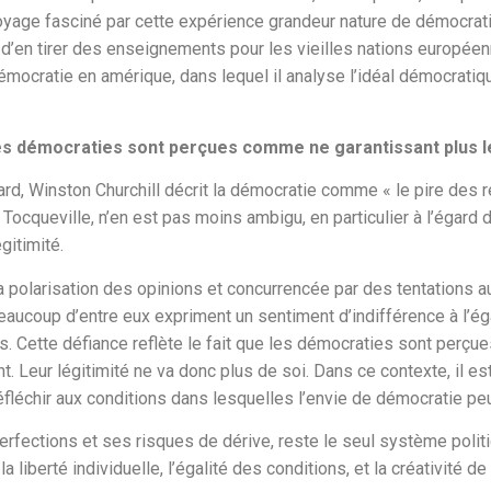
oyage fasciné par cette expérience grandeur nature de démocratie
n d’en tirer des enseignements pour les vieilles nations européen
émocratie en amérique, dans lequel il analyse l’idéal démocrati
es démocraties sont perçues comme ne garantissant plus les
ard, Winston Churchill décrit la démocratie comme « le pire des r
e Tocqueville, n’en est pas moins ambigu, en particulier à l’égard
gitimité.
a polarisation des opinions et concurrencée par des tentations au
 Beaucoup d’entre eux expriment un sentiment d’indifférence à l’
s. Cette défiance reflète le fait que les démocraties sont perç
ent. Leur légitimité ne va donc plus de soi. Dans ce contexte, il e
éfléchir aux conditions dans lesquelles l’envie de démocratie pe
erfections et ses risques de dérive, reste le seul système polit
 liberté individuelle, l’égalité des conditions, et la créativité de 