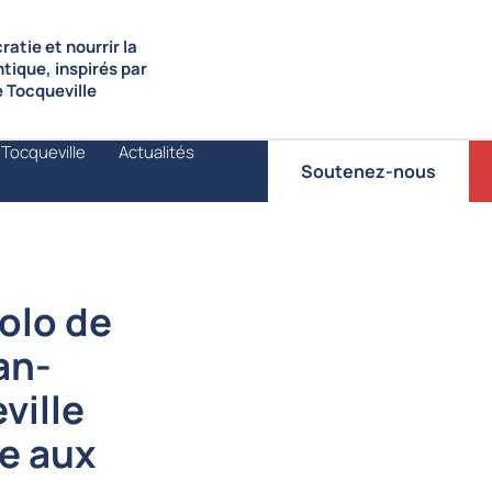
atie et nourrir la
ntique, inspirés par
de Tocqueville
 Tocqueville
Actualités
Soutenez-nous
olo de
an-
ville
re aux