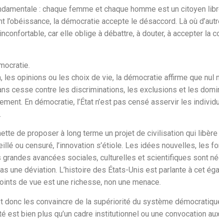
mentale : chaque femme et chaque homme est un citoyen libre, 
ent l’obéissance, la démocratie accepte le désaccord. Là où d’au
 inconfortable, car elle oblige à débattre, à douter, à accepter l
mocratie.
on, les opinions ou les choix de vie, la démocratie affirme que nul 
sans cesse contre les discriminations, les exclusions et les dom
ement. En démocratie, l’État n’est pas censé asservir les individ
.
tte de proposer à long terme un projet de civilisation qui libère
veillé ou censuré, l’innovation s’étiole. Les idées nouvelles, les f
grandes avancées sociales, culturelles et scientifiques sont née
as une déviation. L’histoire des États-Unis est parlante à cet égar
 points de vue est une richesse, non une menace.
st donc les convaincre de la supériorité du système démocratique
é est bien plus qu’un cadre institutionnel ou une convocation au