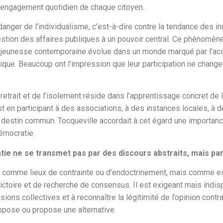
 l’engagement quotidien de chaque citoyen.
anger de l’individualisme, c’est-à-dire contre la tendance des ind
tion des affaires publiques à un pouvoir central. Ce phénomène,
La jeunesse contemporaine évolue dans un monde marqué par l’accé
que. Beaucoup ont l’impression que leur participation ne change 
 retrait et de l’isolement réside dans l’apprentissage concret de 
est en participant à des associations, à des instances locales, à 
destin commun. Tocqueville accordait à cet égard une importance
émocratie.
ie ne se transmet pas par des discours abstraits, mais par 
, non comme lieux de contrainte ou d’endoctrinement, mais comme 
ictoire et de recherche de consensus. Il est exigeant mais indi
isions collectives et à reconnaître la légitimité de l’opinion contr
oppose ou propose une alternative.