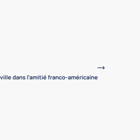
Juin, 2026
ville dans l’amitié franco-américaine
Dans la Gaz
démocratie
En 1831, deux 