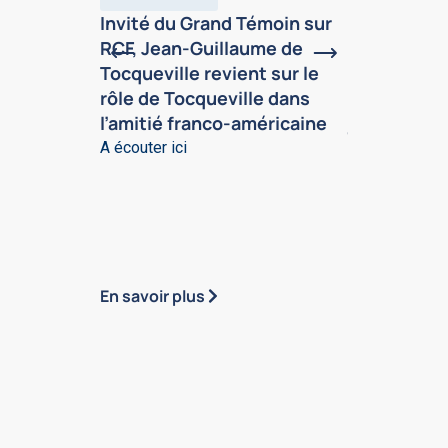
Invité du Grand Témoin sur
Dans la Gaz
RCF, Jean-Guillaume de
Paris (mai 
Tocqueville revient sur le
Guillaume d
rôle de Tocqueville dans
appelle à t
l’amitié franco-américaine
jeunes le g
démocratie
A écouter ici
En 1831, deux
français, Alex
Gustave de B
s’embarquent p
En savoir plus
En savoir plu