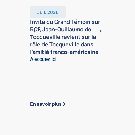
Juil, 2026
Juin, 2026
Invité du Grand Témoin sur
Dans la Gaz
RCF, Jean-Guillaume de
Paris (mai 
Tocqueville revient sur le
Guillaume d
rôle de Tocqueville dans
appelle à t
l’amitié franco-américaine
jeunes le g
démocratie
A écouter ici
En 1831, deux
français, Alex
Gustave de B
s’embarquent p
En savoir plus
En savoir plu